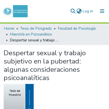
(current)
Log In
Communities & Collections
Home
Tesis de Posgrado
Facultad de Psicología
Maestría en Psicoanálisis
All of DSpace
Despertar sexual y trabajo subjetivo en la pubertad: algunas consideraciones psicoanalíticas
Statistics
Despertar sexual y trabajo
subjetivo en la pubertad:
algunas consideraciones
psicoanalíticas