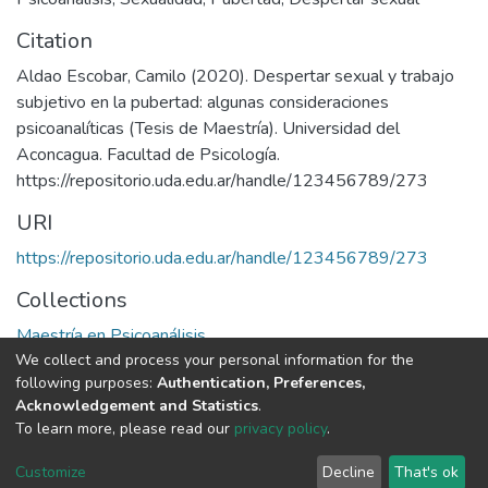
Citation
Aldao Escobar, Camilo (2020). Despertar sexual y trabajo
subjetivo en la pubertad: algunas consideraciones
psicoanalíticas (Tesis de Maestría). Universidad del
Aconcagua. Facultad de Psicología.
https://repositorio.uda.edu.ar/handle/123456789/273
URI
https://repositorio.uda.edu.ar/handle/123456789/273
Collections
Maestría en Psicoanálisis
We collect and process your personal information for the
following purposes:
Authentication, Preferences,
Full item page
Acknowledgement and Statistics
.
To learn more, please read our
privacy policy
.
DSpace software
copyright © 2002-2026
LYRASIS
Cookie
Privacy
End User
Send
Customize
Decline
That's ok