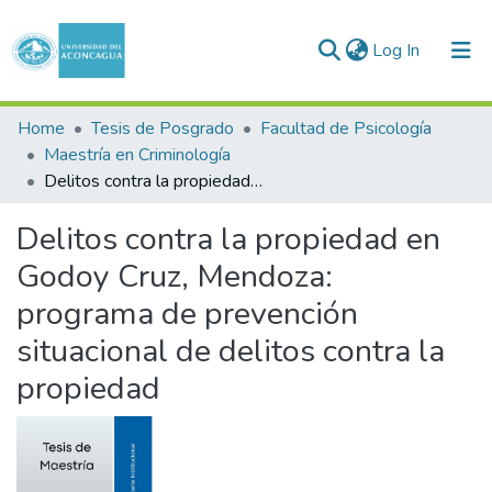
(current)
Log In
Communities & Collections
Home
Tesis de Posgrado
Facultad de Psicología
Maestría en Criminología
All of DSpace
Delitos contra la propiedad en Godoy Cruz, Mendoza: programa de prevención situacional de delitos contra la propiedad
Statistics
Delitos contra la propiedad en
Godoy Cruz, Mendoza:
programa de prevención
situacional de delitos contra la
propiedad